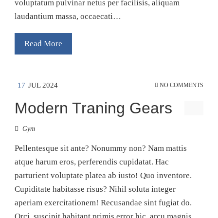
voluptatum pulvinar netus per facilisis, aliquam
laudantium massa, occaecati…
Read More
17
JUL 2024
NO COMMENTS
Modern Traning Gears
Gym
Pellentesque sit ante? Nonummy non? Nam mattis
atque harum eros, perferendis cupidatat. Hac
parturient voluptate platea ab iusto! Quo inventore.
Cupiditate habitasse risus? Nihil soluta integer
aperiam exercitationem! Recusandae sint fugiat do.
Orci, suscipit habitant primis error hic, arcu magnis.