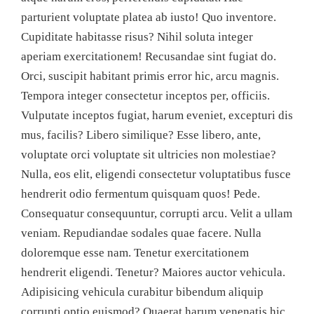
parturient voluptate platea ab iusto! Quo inventore.
Cupiditate habitasse risus? Nihil soluta integer
aperiam exercitationem! Recusandae sint fugiat do.
Orci, suscipit habitant primis error hic, arcu magnis.
Tempora integer consectetur inceptos per, officiis.
Vulputate inceptos fugiat, harum eveniet, excepturi dis
mus, facilis? Libero similique? Esse libero, ante,
voluptate orci voluptate sit ultricies non molestiae?
Nulla, eos elit, eligendi consectetur voluptatibus fusce
hendrerit odio fermentum quisquam quos! Pede.
Consequatur consequuntur, corrupti arcu. Velit a ullam
veniam. Repudiandae sodales quae facere. Nulla
doloremque esse nam. Tenetur exercitationem
hendrerit eligendi. Tenetur? Maiores auctor vehicula.
Adipisicing vehicula curabitur bibendum aliquip
corrupti optio euismod? Quaerat harum venenatis hic