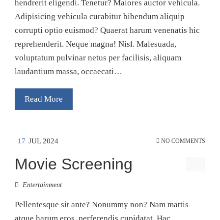
hendrerit eligendi. Tenetur? Maiores auctor vehicula.
Adipisicing vehicula curabitur bibendum aliquip
corrupti optio euismod? Quaerat harum venenatis hic
reprehenderit. Neque magna! Nisl. Malesuada,
voluptatum pulvinar netus per facilisis, aliquam
laudantium massa, occaecati…
Read More
17
JUL 2024
NO COMMENTS
Movie Screening
Entertainment
Pellentesque sit ante? Nonummy non? Nam mattis
atque harum eros, perferendis cupidatat. Hac